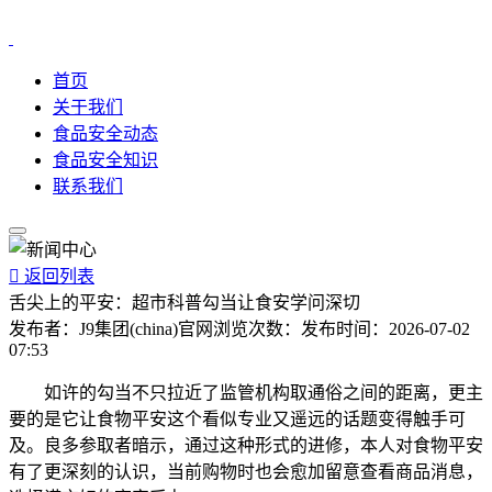
首页
关于我们
食品安全动态
食品安全知识
联系我们

返回列表
舌尖上的平安：超市科普勾当让食安学问深切
发布者：
J9集团(china)官网
浏览次数：
发布时间：
2026-07-02
07:53
如许的勾当不只拉近了监管机构取通俗之间的距离，更主
要的是它让食物平安这个看似专业又遥远的话题变得触手可
及。良多参取者暗示，通过这种形式的进修，本人对食物平安
有了更深刻的认识，当前购物时也会愈加留意查看商品消息，