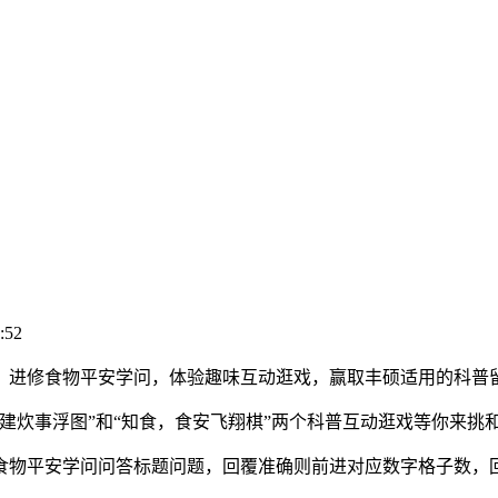
:52
进修食物平安学问，体验趣味互动逛戏，赢取丰硕适用的科普
炊事浮图”和“知食，食安飞翔棋”两个科普互动逛戏等你来挑
物平安学问问答标题问题，回覆准确则前进对应数字格子数，