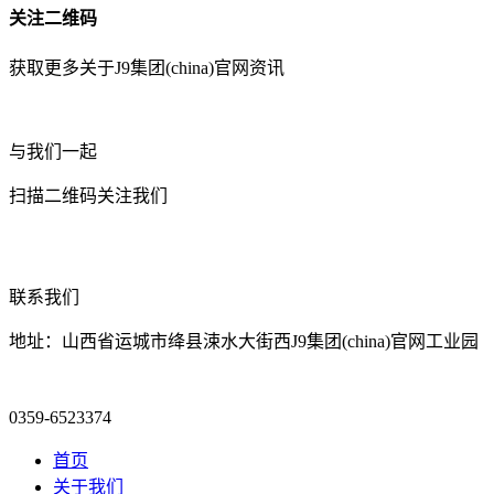
关注二维码
获取更多关于J9集团(china)官网资讯
与我们一起
扫描二维码关注我们
联系我们
地址：山西省运城市绛县涑水大街西J9集团(china)官网工业园
0359-6523374
首页
关于我们