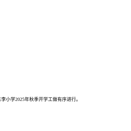
小学2025年秋季开学工做有序进行。