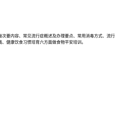
做次要内容、常见流行症概述及办理要点、常用消毒方式、流行
践、健康饮食习惯培育六方面做食物平安培训。