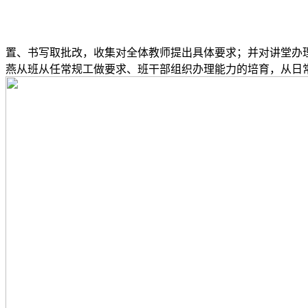
置、书写取批改，收集对全体教师提出具体要求；并对讲堂办
燕从班从任常规工做要求、班干部组织办理能力的培育，从日