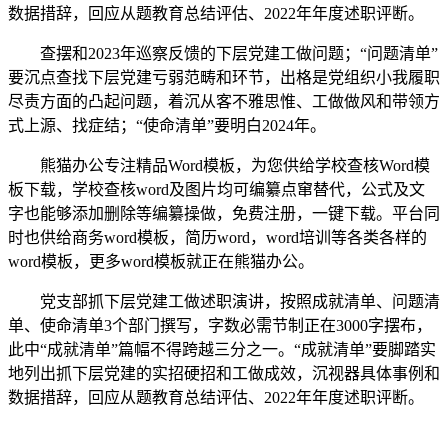
数据措辞，回应从题教育总结评估、2022年年度述职评断。
查摆和2023年巡察反馈的下层党建工做问题；“问题清单”
要沉点查找下层党建亏弱范畴和环节，出格是党组织小我履职
尽责方面的凸起问题，着沉从客不雅思惟、工做做风和带领方
式上源、找症结；“使命清单”要明白2024年。
熊猫办公专注精品Word模板，为您供给学校查核Word模
板下载，学校查核word及图片均可编纂点窜替代，公式及文
字也能够添加删除等编纂操做，免费注册，一键下载。平台同
时也供给商务word模板，简历word，word培训等各类各样的
word模板，更多word模板就正在熊猫办公。
党支部抓下层党建工做述职演讲，按照成就清单、问题清
单、使命清单3个部门撰写，字数必需节制正在3000字摆布，
此中“成就清单”篇幅不得跨越三分之一。“成就清单”要脚踏实
地列出抓下层党建的实招硬招和工做成效，沉视器具体事例和
数据措辞，回应从题教育总结评估、2022年年度述职评断。