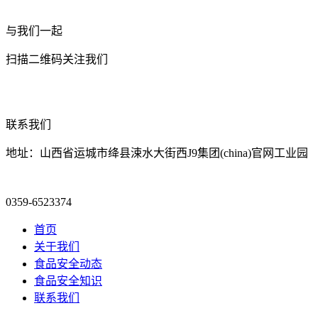
与我们一起
扫描二维码关注我们
联系我们
地址：山西省运城市绛县涑水大街西J9集团(china)官网工业园
0359-6523374
首页
关于我们
食品安全动态
食品安全知识
联系我们