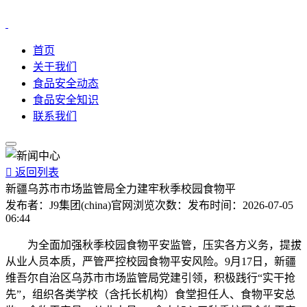
首页
关于我们
食品安全动态
食品安全知识
联系我们

返回列表
新疆乌苏市市场监管局全力建牢秋季校园食物平
发布者：
J9集团(china)官网
浏览次数：
发布时间：
2026-07-05
06:44
为全面加强秋季校园食物平安监管，压实各方义务，提拔
从业人员本质，严管严控校园食物平安风险。9月17日，新疆
维吾尔自治区乌苏市市场监管局党建引领，积极践行“实干抢
先”，组织各类学校（含托长机构）食堂担任人、食物平安总