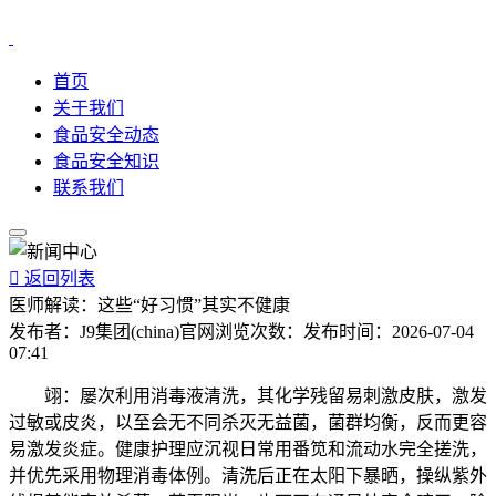
首页
关于我们
食品安全动态
食品安全知识
联系我们

返回列表
医师解读：这些“好习惯”其实不健康
发布者：
J9集团(china)官网
浏览次数：
发布时间：
2026-07-04
07:41
翊：屡次利用消毒液清洗，其化学残留易刺激皮肤，激发
过敏或皮炎，以至会无不同杀灭无益菌，菌群均衡，反而更容
易激发炎症。健康护理应沉视日常用番笕和流动水完全搓洗，
并优先采用物理消毒体例。清洗后正在太阳下暴晒，操纵紫外