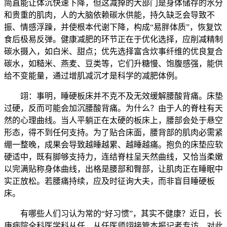
简直能让体沉快速下降，但这减掉的大部门是身体储存的水分
和贵重的肌肉，人的大脑依赖碳水供能，持久缺乏会导致不
振、情感浮躁，并使根本代谢下降，构成“易胖体质”，恢复饮
食后极易反弹。健康减肥的环节正在于优化选择，应削减精制
碳水摄入，如白米、甜点；优先选择富含炊事纤维的优良复合
碳水，如糙米、燕麦、豆类等，它们升糖慢、饱腹感强，能供
给不变能量，通过增肌减沉才是科学的减肥体例。
翊：事明，睡硬板床并不克不及无效缓解腰酸背痛。床垫
过硬，反而可能会加沉腰酸背痛。为什么？由于人的脊柱有天
然的心理曲线。当人平躺正在太硬的板床上，腰部会处于悬空
形态，得不到任何支持。为了贴合床面，腰背部的肌肉必需紧
绷一整晚，成果会导致越睡越累、越睡越痛。抱负的床垫应软
硬适中，既有脚够支持力，连结脊柱呈天然曲线，又恰当柔嫩
以完满贴称身体曲线，出格是腰部和臀部，让肌肉正在睡眠中
实正放松。若腰痛持续，应及时征询大夫，而非盲目睡硬板
床。
有哪些人们习认为常的“好习惯”，其实不健康？近日，长
庚病院全科医学科从任、从任医师翊接管本报记者专访，对此