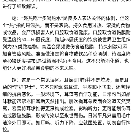
进行了细致解读。
翊：“趁热吃”“多喝热水”是良多人表达关怀的体例，但这
个“热”指的是温热，而不是滚烫。持久食用过热、滚烫的食物
或饮品，会严沉损害人的口腔取食道健康。口腔取食道黏膜耐
受温度约50—60摄氏度，跨越65摄氏度的饮食被世界卫生组织
列为2A类致癌物。高温会频频烫伤食道黏膜，持久刺激可添
加食管癌风险。准确做法是将食物或饮品稍晾顷刻，待温度降
至40摄氏度摆布(唇试微温不烫)再食用。这不只能消化道，也
能让人更好地品尝食物的本来风味。
翊：这是一个常见误区。耳屎(耵聍)并不是垃圾，而是耳
朵的“守护卫士”，它不只能润滑耳道、尘埃和小飞虫，还有轻
细的抗菌感化。一般环境下，耳道有自洁功能，日常勾当如品
味就能帮帮老旧耳垢天然排出。屡次掏耳朵反而会这道天然樊
篱，容易将耳垢推得更深构成栓塞，影响听力；更可能划伤耳
道或戳破鼓膜，形成传染以至永世毁伤。日常平凡只需用毛巾
洁净外耳即可。如耳鸣、听力下降，应就医处置，切勿自行掏
挖。