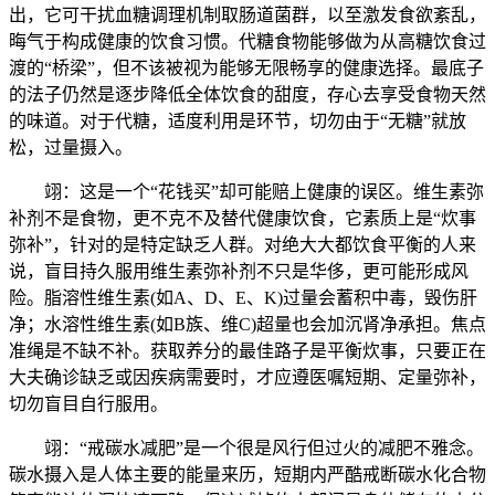
出，它可干扰血糖调理机制取肠道菌群，以至激发食欲紊乱，
晦气于构成健康的饮食习惯。代糖食物能够做为从高糖饮食过
渡的“桥梁”，但不该被视为能够无限畅享的健康选择。最底子
的法子仍然是逐步降低全体饮食的甜度，存心去享受食物天然
的味道。对于代糖，适度利用是环节，切勿由于“无糖”就放
松，过量摄入。
翊：这是一个“花钱买”却可能赔上健康的误区。维生素弥
补剂不是食物，更不克不及替代健康饮食，它素质上是“炊事
弥补”，针对的是特定缺乏人群。对绝大大都饮食平衡的人来
说，盲目持久服用维生素弥补剂不只是华侈，更可能形成风
险。脂溶性维生素(如A、D、E、K)过量会蓄积中毒，毁伤肝
净；水溶性维生素(如B族、维C)超量也会加沉肾净承担。焦点
准绳是不缺不补。获取养分的最佳路子是平衡炊事，只要正在
大夫确诊缺乏或因疾病需要时，才应遵医嘱短期、定量弥补，
切勿盲目自行服用。
翊：“戒碳水减肥”是一个很是风行但过火的减肥不雅念。
碳水摄入是人体主要的能量来历，短期内严酷戒断碳水化合物