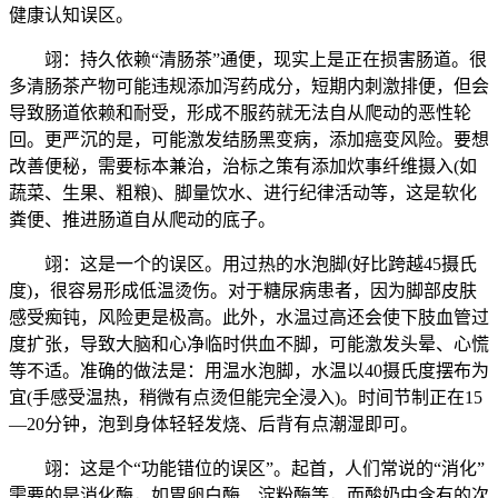
健康认知误区。
翊：持久依赖“清肠茶”通便，现实上是正在损害肠道。很
多清肠茶产物可能违规添加泻药成分，短期内刺激排便，但会
导致肠道依赖和耐受，形成不服药就无法自从爬动的恶性轮
回。更严沉的是，可能激发结肠黑变病，添加癌变风险。要想
改善便秘，需要标本兼治，治标之策有添加炊事纤维摄入(如
蔬菜、生果、粗粮)、脚量饮水、进行纪律活动等，这是软化
粪便、推进肠道自从爬动的底子。
翊：这是一个的误区。用过热的水泡脚(好比跨越45摄氏
度)，很容易形成低温烫伤。对于糖尿病患者，因为脚部皮肤
感受痴钝，风险更是极高。此外，水温过高还会使下肢血管过
度扩张，导致大脑和心净临时供血不脚，可能激发头晕、心慌
等不适。准确的做法是：用温水泡脚，水温以40摄氏度摆布为
宜(手感受温热，稍微有点烫但能完全浸入)。时间节制正在15
—20分钟，泡到身体轻轻发烧、后背有点潮湿即可。
翊：这是个“功能错位的误区”。起首，人们常说的“消化”
需要的是消化酶，如胃卵白酶、淀粉酶等，而酸奶中含有的次