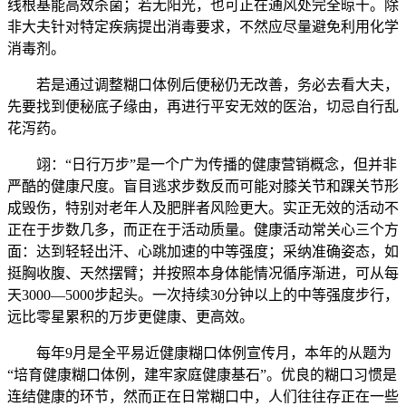
线根基能高效杀菌；若无阳光，也可正在通风处完全晾干。除
非大夫针对特定疾病提出消毒要求，不然应尽量避免利用化学
消毒剂。
若是通过调整糊口体例后便秘仍无改善，务必去看大夫，
先要找到便秘底子缘由，再进行平安无效的医治，切忌自行乱
花泻药。
翊：“日行万步”是一个广为传播的健康营销概念，但并非
严酷的健康尺度。盲目逃求步数反而可能对膝关节和踝关节形
成毁伤，特别对老年人及肥胖者风险更大。实正无效的活动不
正在于步数几多，而正在于活动质量。健康活动常关心三个方
面：达到轻轻出汗、心跳加速的中等强度；采纳准确姿态，如
挺胸收腹、天然摆臂；并按照本身体能情况循序渐进，可从每
天3000—5000步起头。一次持续30分钟以上的中等强度步行，
远比零星累积的万步更健康、更高效。
每年9月是全平易近健康糊口体例宣传月，本年的从题为
“培育健康糊口体例，建牢家庭健康基石”。优良的糊口习惯是
连结健康的环节，然而正在日常糊口中，人们往往存正在一些