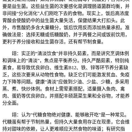
要是益生菌。这些益生菌的次要感化是调理肠道菌群均衡，并
非间接“分化消化”人们刚吃下去的食物。现实上，饭后高浓度
胃酸会使酸奶中的益生菌大量失活，保健结果大打扣头。此
外，市售酸奶多含大量糖分，饭后饮用反而添加热量承担。准
确做法是：选择无糖或低糖酸奶，并于两餐之间或饭前饮用，
更利于养分接收和益生菌存活，还有帮节制食量。
翊：实正的“清淡饮食”并非持久茹素，而是讲究烹调体例
和调味上的“清淡”，焦点是平衡养分。持久严酷茹素，特别纯
素食，易导致优良卵白、维生素B12、铁、锌等环节养分素缺
乏，这些次要来从动物性食物。缺乏它们可能激发贫血、免疫
力下降等问题。健康“清淡”应做到少油、少盐、少糖，多采用
蒸、煮、快炒体例。食材上需荤素搭配，适量摄入鱼肉、禽
肉、蛋奶等优良卵白，并搭配丰硕蔬菜生果和全谷物，才能养
分全面。
翊：认为“代糖食物绝对健康、能够敞开吃”是一种常见。
代糖虽有帮于节制热量，但持久大量食用存正在现患，它会维
持对甜味的依赖，让人更难顺应天然食物的味道；有研究指