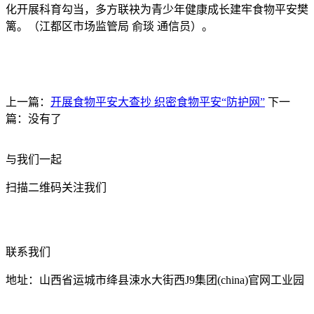
化开展科育勾当，多方联袂为青少年健康成长建牢食物平安樊
篱。（江都区市场监管局 俞琰 通信员）。
上一篇：
开展食物平安大查抄 织密食物平安“防护网”
下一
篇：没有了
与我们一起
扫描二维码关注我们
联系我们
地址：山西省运城市绛县涑水大街西J9集团(china)官网工业园