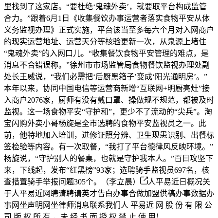
里找到了这家店。“要杜绝‘鬼魂外卖’，就要取平台构成监管
合力。”跟着6月1日《收集餐饮办事运营者落实食物平安从体
义务监视办理》正式实施，平台该当至多每六个月对入网商户
的现实运营地址、运营天分等核验更新一次，从泉源上堵住
“鬼魂外卖”的入网口儿。“收集餐饮食物平安管理的难点，是
消息不合错误称。”徐州市市场监管局食物餐饮监视办理处副
处长王威说，“我们必需把‘后厨黑箱子’变成‘阳光通明房’。”
本年以来，协同中国电信等运营商新增“互联网+明厨亮灶”接
入商户2076家，厨师有没有戴口罩、操做规不规范，都被及时
监视。这一场食物平安“守护和”，更少不了流动的“尖兵”。淘
宝闪购外卖小哥杨旋是全市选聘的食物平安监视员之一。此
前，他特地加入培训，进修证照分辨、卫生现患识别、出餐标
签检验等内容。有一次取餐，“我打了平台德律风反映环境。”
杨旋说，“守护别人的餐桌，也就是守护我本人。”百日攻坚下
来，下线起，发布“红黑榜”93家；选聘骑手监视员697名，核
查措置骑手举报问题305个。（李立晨）
人平易近日概况关
于人平易近网聘请聘请英才告白办事合做加盟供稿办事数据办
事网坐声明网坐律师消息联系我们人 平易近 网 股 份 有 限 公
司 版 权 所 有 ，未 经 书 面 授 权 禁 止 使 用！