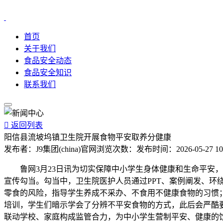
首页
关于我们
食品安全动态
食品安全知识
联系我们

返回列表
阳信县流坡坞镇卫生院开展食物平安取养分健康
发布者：
J9集团(china)官网
浏览次数：
发布时间：
2026-05-27 10
鲁网3月23日讯为切实保障中小学生身体健康和生命平安，
宣传勾当。勾当中，卫生院医护人员通过PPT、案例阐发、环
零食的风险，指导学生养成不采办、不食用不健康食物的习惯
培训，学生们暗示学会了分辨不平安食物的方式，此后会严酷
联动学校、家庭构成监管合力，为中小学生营制平安、健康的