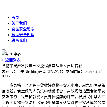
首页
关于我们
食品安全动态
食品安全知识
联系我们

返回列表
食物平安应急措置五步流程食堂从业人员速看轻
发布者：
J9集团(china)官网
浏览次数：
发布时间：
2026-05-25
09:12
应急措置全流程干货收好食物平安无小事，应急保障是焦
点底线。食堂做为人员集中就餐场合，高效规范措置食物平安
突发事务，是守护就餐人员身体健康的环节。根据《中华人平
易近国食物平安法》《集顶用餐单元落实食物平安从体义务监