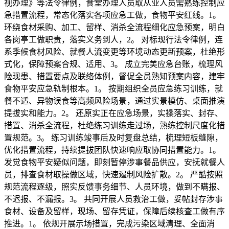
视办理》等法令律例，食堂办理人员取从业人员需熟练控制应
急措置流程，常态化落实各项应急工做，食物平安红线。1。
环绕食材采购、加工、留样、消杀全流程细化应急预案，明白
各岗亭工做职责，落实义务到人，2。 对标现行法令律例，连
系季候食材风险、就餐人流变更等环境动态更新预案，杜绝形
式化，保障预案合规、适用、3。 成立完美应急台账，梳理风
险现患、措置要点及联络体例，督促全员熟知预案内容，建牢
食物平安应急轨制根本。1。 按期组织全员应急练习训练，就
餐不适、异物误食等高频风险场景，通过实景模仿、桌面推演
提拔实和能力。2。 还原实正在应急场景，实操落实、封存、
措置、消杀全流程，杜绝练习训练走过场，熟练控制尺度化措
置规范。3。 练习训练竣事后及时复盘总结，梳理短板缝隙，
优化措置流程，持续提拔团队快速响应取协同措置能力。1。
发觉食物平安疑似问题，即刻暂停涉事餐品供应，安抚就餐人
员，排查食材取操做区域，快速遏制风险扩散。2。 严酷按照
规范流程逐级，照实反馈事务细节、人员环境，做到不瞒报、
不迟报、不漏报。3。 共同开展人员救治工做，妥帖封存涉事
食材、设备及留样，现场、留存凭证，保障后续核查工做有序
推进。1。 依规开展示场措置，完成污染区域清理、全面消