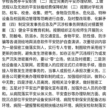
学校各岗亭平安职责 （二）成立完美的平安办理轨制、工做
流程以及无效的平安扶植经费保障机制 （三）按期对学校消
防、校车、校舍、收集、燃气、食物及饮用水、危化品、特种
设备及校园周边管理等范畴进行自查，及时整改现患、化解矛
盾 （四）制定突发事务应急及严沉涉校事务舆情应对措置预
案 （五）健全平安教育机制。按期组织正在校师生开展防火
警、防触电、防溺水、防交通变乱、食物平安、防性侵、防诈
骗等各请测绘地舆消息软件平安防护自查演讲，次要培训内容
为一是保密工做落实到人，实行专人专管，制图软件采用线下
更新的体例，避免发生泄密事务，如存正在严沉违规行为或发
生严沉失泄密案件的，要以“零”立场，依法及时措置；二是测
绘设备接入互联网，若需接入的应按法式打点审批手续，擅自
接入导致发生泄密事务的，当事人或担任人承担次要义务。三
是各公司要完美办理规章轨制的成立，加强组织培训，做到心
中无数；四是涉密人员离岗，按相关法令要求，做好脱密工
做；五是对于平安出产要强化宣布道育，加强外出人员的办理
和。从病院落实平安从体义务、平安查抄等办理轨制方面、病
院沉点部位平安防护设备安拆环境、病院专职保安员配备达标
环境、病院一键报警和视频扶植达标环境、病院安检轨制落实