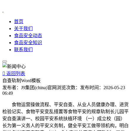
首页
关于我们
食品安全动态
食品安全知识
联系我们

返回列表
自查轨制Word模板
发布者：
J9集团(china)官网
浏览次数：
发布时间：
2026-05-23
06:49
食物运营操做流程、平安自查、从业人员健康办理、进货
检验记实、食物平安变乱措置等食物平安的规章轨制长儿园平
安自查演讲一、校园平安系统扶植环境 （一）成立校（园）
长为第一义务人的平安义务制，健全平安工做带领机构，明白