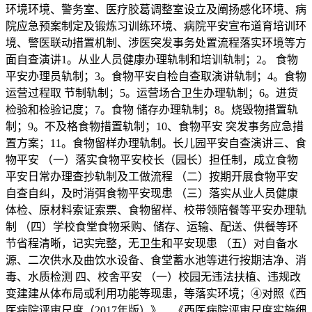
环境环境、警务室、医疗胶葛调整室设立及阐扬感化环境、病
院应急预案制定及锻炼习训练环境、病院平安宣布道育培训环
境、警医联动措置机制、涉医突发事务处置流程落实环境等方
面自查演讲1。从业人员健康办理轨制和培训轨制；2。 食物
平安办理员轨制；3。食物平安自检自查取演讲轨制；4。食物
运营过程取 节制轨制；5。运营场合卫生办理轨制；6。进货
检验和检验记度；7。食物 储存办理轨制；8。烧毁物措置轨
制；9。不及格食物措置轨制；10、食物平安 突发事务应急措
置方案；11。食物留样办理轨制。长儿园平安自查演讲三、食
物平安 （一）落实食物平安校长（园长）担任制，成立食物
平安日常办理查抄轨制及工做流程 （二）按期开展食物平安
自查自纠，及时消弭食物平安现患 （三）落实从业人员健康
体检、原材料索证索票、食物留样、校带领陪餐等平安办理轨
制 （四）学校食堂食物采购、储存、运输、配送、供餐等环
节省程清晰，记实完整，无卫生和平安现患 （五）对自备水
源、二次供水及曲饮水设备、食堂蓄水池等进行按期洁净、消
毒、水质检测 四、校舍平安 （一）校园无违法扶植、违规改
变建建从体布局或利用功能等现患，等落实环境；④对照《西
医病院评审尺度（2017年版）》、《西医病院评审尺度实施细