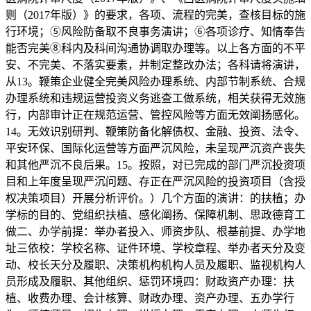
则（2017年版）》的要求，各项、流程的完美，查核目标的施
行环境；⑤风险防备取不良事务演讲；⑥各项诊疗、知情奉告
能否完美⑧科内及科间沟通协调取办理等。以上各方面的不平
安、不完美、不落实要素，并制定整改办法；各科请将演讲，
从13。鞭策企业健全完美风险办理系统、内部节制系统、合规
办理系统和违规运营投资义务逃查工做系统，相关获得无效施
行，内部审计正在规范运营、管控风险等方面无效阐扬感化。
14。无效识别研判、鞭策防备化解债权、金融、投资、法令、
平安环保、国际化运营等方面严沉风险，未呈现严沉资产丧失
和其他严沉不良后果。15。按照，对已完成的部门严沉投资项
目和上年度呈现严沉问题、存正在严沉风险的投资项目（含授
权决策项目）开展分析评价。）几个方面的演讲：的扶植；办
学标的目的、党组织扶植、感化阐扬、保障机制、思政德育工
做二、办学前提：举办者投入、师资步队、根基前提、办学地
址三依校：学校名称、证件环境、学校章程、举办者天分及变
动、校长天分及履职、决策机构机构人员及履职、监视机构人
员形成及履职、其他组织、惩罚环境四：财政资产办理：扶
植、收费办理、会计核算、财政办理、资产办理、五办学行