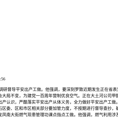
:56
区调研督导平安出产工做。他强调，要深刻罗致近期发生正在省
会大局不变，为建党一百周年营制优良空气。正在大土河公司甲
出产认识，严酷落实平安出产从体义务，全力做好平安出产工做
石区委、区和市区相关部分要加管力度，不按期进行督导查抄，
龙凤南大街燃气现患管理功课点指点工做。他强调，燃气利用涉