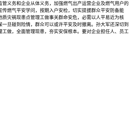
监管义务和企业从体义务，加强燃气出产运营企业及燃气用户的
宣传燃气平安学问，按期入户安检，切实提拔群众平安防备能
地质灾祸现患点管理工做事关群命安危，必需以人平易近为核
保一旦碰到险情，群众可以或许平安及时撤离。孙大军还深切到
理工做，全面管理现患，夯实安保根本。要对企业担任人、员工