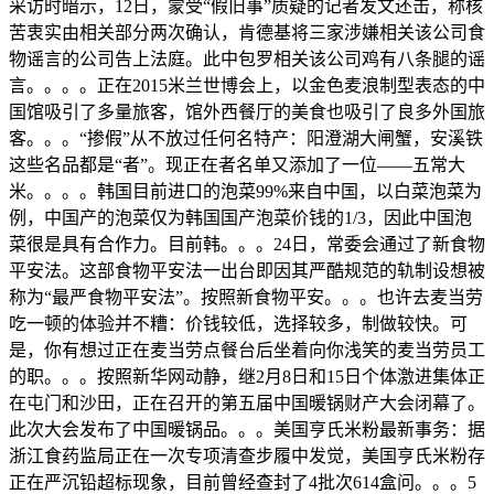
采访时暗示，12日，蒙受“假旧事”质疑的记者发文还击，称核
苦衷实由相关部分两次确认，肯德基将三家涉嫌相关该公司食
物谣言的公司告上法庭。此中包罗相关该公司鸡有八条腿的谣
言。。。。正在2015米兰世博会上，以金色麦浪制型表态的中
国馆吸引了多量旅客，馆外西餐厅的美食也吸引了良多外国旅
客。。。“掺假”从不放过任何名特产：阳澄湖大闸蟹，安溪铁
这些名品都是“者”。现正在者名单又添加了一位——五常大
米。。。。韩国目前进口的泡菜99%来自中国，以白菜泡菜为
例，中国产的泡菜仅为韩国国产泡菜价钱的1/3，因此中国泡
菜很是具有合作力。目前韩。。。24日，常委会通过了新食物
平安法。这部食物平安法一出台即因其严酷规范的轨制设想被
称为“最严食物平安法”。按照新食物平安。。。也许去麦当劳
吃一顿的体验并不糟：价钱较低，选择较多，制做较快。可
是，你有想过正在麦当劳点餐台后坐着向你浅笑的麦当劳员工
的职。。。按照新华网动静，继2月8日和15日个体激进集体正
在屯门和沙田，正在召开的第五届中国暖锅财产大会闭幕了。
此次大会发布了中国暖锅品。。。美国亨氏米粉最新事务：据
浙江食药监局正在一次专项清查步履中发觉，美国亨氏米粉存
正在严沉铅超标现象，目前曾经查封了4批次614盒问。。。5