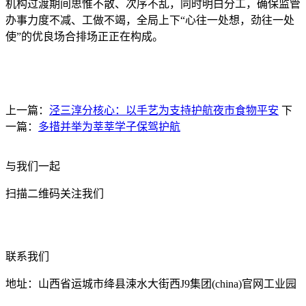
机构过渡期间思惟不散、次序不乱，同时明白分工，确保监管
办事力度不减、工做不竭，全局上下“心往一处想，劲往一处
使”的优良场合排场正正在构成。
上一篇：
泾三淳分核心：以手艺为支持护航夜市食物平安
下
一篇：
多措并举为莘莘学子保驾护航
与我们一起
扫描二维码关注我们
联系我们
地址：山西省运城市绛县涑水大街西J9集团(china)官网工业园