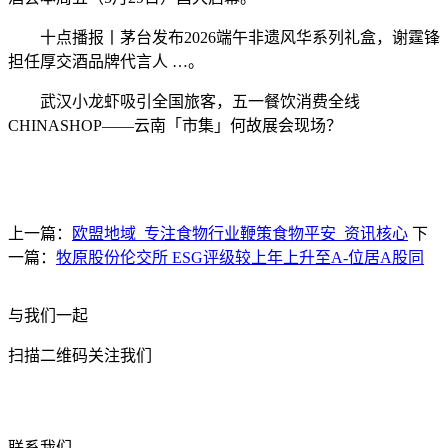
十点播报丨茅台发布2026端午非遗风华系列礼盒，谢霆锋
担任厚交酒品牌代言人 …。
武汉小龙虾吸引全国旅客，五一餐饮消费全线
CHINASHOP——云南「市集」何故展会现场？
上一篇：
欧盟地域_专注食物行业鞭策食物平安_资讯核心
下
一篇：
牧原股份伦交所 ESG评级较上年上升至A-位居A股同
与我们一起
扫描二维码关注我们
联系我们