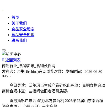
首页
关于我们
食品安全动态
食品安全知识
联系我们

返回列表
商超行业_食物资讯_食物伙伴网
发布者：
J9集团(china)官网
浏览次数：
发布时间：
2026-06-30
09:25
今日导读：沃尔玛当生成产卷碎吃出冰渣；克明食物启动
商标合规排查；曲播间做旧老酒引质疑。
蓄势扬帆启嘉会 聚力北方赢商机 2026第22届山东临沂糖
酒会本周五（5月29日）昌大启幕。