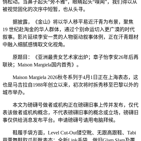
悄松动。当鼻子起头“旁不雅”，眼睛起头“嗅闻”，我们得以从
被视觉固化的次序中短暂，也从头寻。
据披露，《金山》将以华人移平易近汗青为布景，聚焦
19 世纪赴淘金的华人群体，通过个别命运切入更广漠的时代
叙事。影片延续李安一贯的人物驱动叙事体例，正在汗青题材
中融入细腻感情取文化视角。
原题目：《亚洲最贵女艺术家出炉；章子怡李安26年后再
联袂；Maison Margiela国内首秀》。
Maison Margiela 2026秋冬系列于4月1日正在上海表态，这
也是马吉拉自1988年创立以来，初次将时拆秀移至巴黎以外的
城市举办。
本文为磅礴号做者或机构正在磅礴旧事上传并发布，仅代
表该做者或机构概念，不代表磅礴旧事的概念或立场，磅礴旧
事仅供给消息发布平台。申请磅礴号请用电脑拜候。
鞋履手袋方面，Level Cut-Out镂空靴、无跟高跟鞋、Tabi
芭蕾舞鞋取爪形靴表态；全新Link手袋、做旧Glam Slam及覆