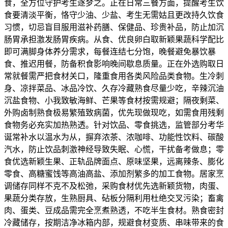
食，全方位守护考生逐梦之。正在日常三餐方面，提醒考生饮
食要清淡平衡，恪守少油、少盐、考生无需姑且更改持久饮食
习惯，切忌盲目服用滋补药膳、保健品、珍贵补品，防止加沉
肠胃承担激发肠胃疾病。从食、优良卵白取新颖果蔬科学配比
即可满脚身体养分需求，每餐连结七分饱，晚餐避免暴饮暴
食、推迟用餐，防备积食影响晚间歇息质量。正在外选购取日
常就餐需严把食材关口，隆重食用各类风险品类食物。生冷刺
身、凉拌菜品、冰品冷饮、久存冷藏熟食尽量少吃，辛辣沉油
沉盐食物、小我致敏海鲜、芒果等食材按需规避；隔夜剩菜、
外购卤制熟食极易繁殖致病菌，优先现做现吃，如需食用残剩
食物务必充实加热熟透。针对饮品、零食挑选，监管部分考华
诞常补水以温水为从，摒弃浓茶、浓咖啡、功能性饮料、碳酸
汽水，防止饮品刺激神经导致失眠、心慌，干扰备考做息；零
食优选新颖生果、正轨品牌面点、原味坚果，远离辣条、膨化
零食、高糖蜜饯等高油高盐、添加剂繁多的加工食物。居家烹
调储存同样不克不及松弛，采购食材优先选新颖货物，肉蛋、
果蔬分类存放，生熟厨具、砧板分隔利用杜绝交叉污染；畜禽
肉、蛋类、豆成品需完全烹煮熟透，不吃半生食材。熟食密封
冷藏储存，按期洁净冰箱内部，规避食材变质、串味带来的食