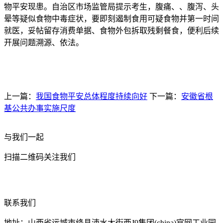
物平安现患。自治区市场监管局提示考生，腹痛、、腹泻、头
晕等疑似食物中毒症状，要即刻遏制食用可疑食物并第一时间
就医，妥帖留存消费单据、食物外包拆取残剩餐食，便利后续
开展问题溯源、依法。
上一篇：
我国食物平安总体程度持续向好
下一篇：
安徽省根
基公共办事实施尺度
与我们一起
扫描二维码关注我们
联系我们
地址：山西省运城市绛县涑水大街西J9集团(china)官网工业园