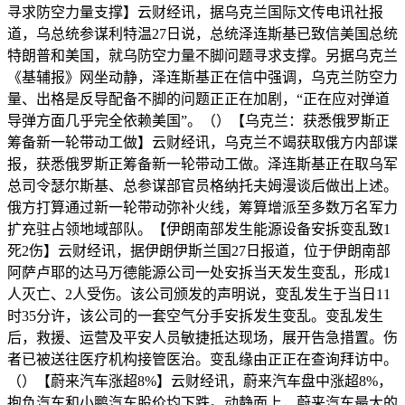
寻求防空力量支撑】云财经讯，据乌克兰国际文传电讯社报
道，乌总统参谋利特温27日说，总统泽连斯基已致信美国总统
特朗普和美国，就乌防空力量不脚问题寻求支撑。另据乌克兰
《基辅报》网坐动静，泽连斯基正在信中强调，乌克兰防空力
量、出格是反导配备不脚的问题正正在加剧，“正在应对弹道
导弹方面几乎完全依赖美国”。（）【乌克兰：获悉俄罗斯正
筹备新一轮带动工做】云财经讯，乌克兰不竭获取俄方内部谍
报，获悉俄罗斯正筹备新一轮带动工做。泽连斯基正在取乌军
总司令瑟尔斯基、总参谋部官员格纳托夫姆漫谈后做出上述。
俄方打算通过新一轮带动弥补火线，筹算增派至多数万名军力
扩充驻占领地域部队。【伊朗南部发生能源设备安拆变乱致1
死2伤】云财经讯，据伊朗伊斯兰国27日报道，位于伊朗南部
阿萨卢耶的达马万德能源公司一处安拆当天发生变乱，形成1
人灭亡、2人受伤。该公司颁发的声明说，变乱发生于当日11
时35分许，该公司的一套空气分手安拆发生变乱。变乱发生
后，救援、运营及平安人员敏捷抵达现场，展开告急措置。伤
者已被送往医疗机构接管医治。变乱缘由正正在查询拜访中。
（）【蔚来汽车涨超8%】云财经讯，蔚来汽车盘中涨超8%，
抱负汽车和小鹏汽车股价均下跌。动静面上，蔚来汽车最大的