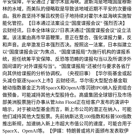
平安保障，平安通过了霍尔木兹海峡。波斯湾是地域国度穆斯
林的水域，而美队的侵略取是导致该地域近期不平安的次要缘
由。我朴直坚持不懈且权势巨子地持续对霍尔木兹海峡实施智
能化管控。【日本通过法案设立“国度谍报会议” 强烈否决】
云财经讯，日本全体味议27日表决通过“国度谍报会议”设立法
案。该法案由高市早苗鞭策，意正在整合、强化谍报力量，反
和声音。此举激发日本强烈否决。按照这一法案，日本拟建立
以“国度谍报会议”为焦点、“国度谍报局”为施行机构的谍报系
统，担任统筹平安保障、反恐等范畴的谍报勾当以及所谓涉外
国间谍的“对外谍报勾当”。“国度谍报局”还被付与要求各省厅
向其供给谍报的分析协调权。（央视旧事）【华尔街基金或起
头减仓驱逐SpaceX上市】云财经讯，华尔街大型配合基金取
被动指数基金正为将SpaceX和OpenAI等沉磅IPO纳入投资组合
做预备，可能减持其他大型股持仓。高盛集团全球银行及市场
部美洲股票施行办事从管John Flood正在给客户发布的演讲中
暗示，对于被动型基金而言，新上市公司的潜正在纳入，可能
他们减持其他大型股票。先前纳斯达克100指数和标普500指数
推出新规，加速纳入新上市超大市值公司的速度，可能合用于
SpaceX、OpenAI等。【伊媒：特朗普或将片面颁布发表取伊