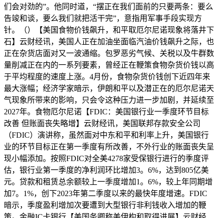
们会对劲的”。他同时道，“摆正在我们面前的只要两条：要么
告竣和谈，要么我们就把活干完”，意指用军事手段实现方
针。（）【美国食物价钱飙升，和平取厄尔尼诺现象将落井下
石】云财经讯，美国人正在加油坐面临汽油价钱飙升之际，也
正在杂货店面对又一波通缩。包罗恶劣气候、关税以及牛群数
量削减正在内的一系列要素，曾经正在鞭策食物杂货价钱以高
于平均程度的速度上涨。4月份，食物杂货价钱创下近四年来
最大涨幅；经济学家暗示，伊朗和平以及潜正在的厄尔尼诺天
气现象所带来的影响，只会令这种压力进一步加剧，并延续至
2027年。食物厄尔尼诺【FDIC：美国银行业一季度环节目标
改善 但账面丧失略增】云财经讯，美国联邦存款安全公司
（FDIC）演讲称，虽然面对中东和平和利率上升，美国银行
业的环节目标正在第一季度有所改善，不外行业的账面丧失呈
现小幅添加。按照FDIC对全美4278家受保银行进行的季度评
估，银行业第一季度的净利润环比增加3。6%，达到805亿美
元。贷款和租赁总余额较上一季度增加1。6%，较上年同期增
加7。1%，创下2023年第二季度以来的最快年度增速。FDIC
暗示，季度盈利增加次要遭到大型银行非利钱收入增加的鞭
策。金融IC卡银行【美国务卿称美伊构和取得进展】云财经