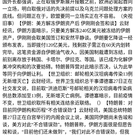
国外长都强调，正在取俄罗斯展开接触之前，欧洲必需起首同
一立场，明白取俄对话的先决前提以及乌克兰问题处理方案的
底线。但问题正在于，欧盟要同一立场实正在不容易。（央视
旧事）【伊朗：美方解冻伊朗资产后 伊刚刚会签和谈】云财
经讯，伊朗方面暗示，只要美方解冻240亿美元被冻结的伊朗
资产，伊刚刚会取美国签订和安然平静谈。伊朗要乞降谈一经
颁布发表，当即拨付120亿美元，残剩款子需正在60天内划转
完毕。这笔资金源自伊朗油气收入，因美国制裁遭到冻结，目
前别离存放于韩国、卡塔尔、伊拉克、等国。该已成为化解伊
美冲突构和的次要妨碍。特朗普阵营对此暗示否决，认为此举
等同于向伊朗让利。【世卫组织：邮轮相关汉坦病毒传染13例
无新增灭亡】云财经讯，世界卫生组织总干事谭德塞27日正在
社交发文说，目前取“洪迪厄斯”号邮轮相关的汉坦病毒传染病
例总数添加至13例，无新增灭亡病例。谭德塞暗示，目前疫情
不变，世卫组织取所有相关连结亲近联络。（）【特朗普：对
目前同伊朗构和历程“不合错误劲”】云财经讯，美国总统特朗
普27日正在白宫举行的内阁会议上说，美国同伊朗尚未告竣和
谈，美方对此“不合错误劲”。特朗普称，伊朗方面很是但愿告
竣和谈，“目前他们还未做到”，“我们对此不合错误劲，但我