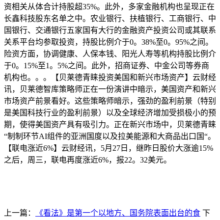
资相关从体合计持股超35%。此外，多家金融机构也呈现正在
长鑫科技股东名单之中。农业银行、扶植银行、工商银行、中
国银行、交通银行五家国有大行的金融资产投资公司或其联系
关系平台均参取投资，持股比例介于0。38%至0。95%之间。
险资方面，协调健康、人保本钱、阳光人寿等机构持股比例介
于0。15%至1。5%之间。此外，招商证券、中金公司等券商
机构也。。。【贝莱德青睐投资美国和新兴市场资产】云财经
讯，贝莱德智库策略师正在一份演讲中暗示，美国资产和新兴
市场资产前景看好。这些策略师暗示，强劲的盈利前景（特别
是美国科技行业的盈利前景）以及全球经济增加受损极小的预
期，使得美国资产具有吸引力。正在新兴市场中，贝莱德青睐
“制制环节AI组件的亚洲国度以及拉美能源和大商品出口国“。
【联电涨近6%】云财经讯，5月27日，继昨日股价大涨逾15%
之后，周三，联电再度涨近6%，报22。32美元。
上一篇：
《看法》是第一个以地方、国务院表面出台的食
下