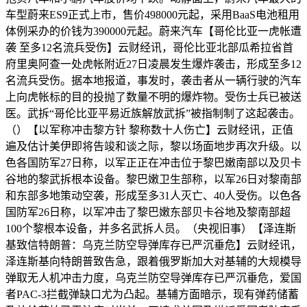
车型蔚来ES9正式上市，售价498000元起，采用BaaS电池租用
体例采办的价钱为390000元起。蔚来汽车【哥伦比亚一虎帐遭
袭 至多12名流兵受伤】云财经讯，哥伦比亚北部瓜希拉省首
府里奥阿查一处虎帐附近27日凌晨发生爆炸袭击，形成至多12
名流兵受伤。据本地报道，事发时，袭击者从一辆行驶的汽车
上向虎帐标的目的投抛了数量不明的爆炸物。受伤士兵已被送
医。武拆“哥伦比亚平易近族解放武拆”被指制制了这起袭击。
（）【以军称冲击黎方针 黎称数十人伤亡】云财经讯，正值
遍及估计美伊即将告竣和谈之际，黎以场面地步再次升级。以
色各国防军27日称，以军正正在冲击位于黎巴嫩南部以及贝卡
谷地的黎武拆根本设备。黎巴嫩卫生部称，以军26日对黎南部
和东部多地策动空袭，形成至多31人灭亡、40人受伤。以色各
国防军26日称，以军冲击了黎巴嫩东部贝卡谷地及黎南部超
100个黎根本设备，并多名武拆人员。（央视旧事）【泽连斯
基致信特朗普：乌克兰防空导弹库存已严沉垂危】云财经讯，
泽连斯基向特朗普致告急，跟着俄罗斯加大对基辅的大规模导
弹取无人机冲击力度，乌克兰防空导弹库存已严沉垂危，爱国
者PAC-3拦截弹缺口尤为凸起。基辅方面暗示，现有弹药储蓄