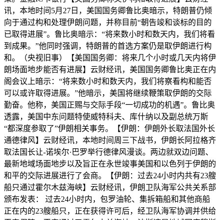
讯，本地时间5月27日，美国国务卿鲁比奥暗示，特朗普仍倾
向于通过构和处理伊朗问题，并称目前“朝告竣和谈标的目的
已取得进展”。鲁比奥暗示：“将来数小时和数天内，我们将看
到成果。”他同时强调，特朗普的首选方案仍是取伊朗进行构
和。（央视旧事）【美国国务卿：将来几个小时或几天内将伊
朗场面地步能否有进展】云财经讯，美国国务卿鲁比奥正在内
阁会议上暗示：“将来数小时和数天内，我们将察看构和能否
可以或许取得进展。”他暗示，美国将继续鞭策取伊朗的交际
勤奋。他称，美国正赐与交际手段“一切成功的机遇”。鲁比奥
透露，美国中东问题特使威特科夫、库什纳以及副总统万斯
“都深度参取了”伊朗相关事务。【伊朗：伊朗外长取法国外长
通德律风】云财经讯，本地时间周三下战书，伊朗长阿拉格齐
取法国长让-诺埃尔·巴罗举行德律风漫谈。两边就双边问题、
最新地域场面地步以及旨正在永世竣事美国和以色列于伊朗的
和平的交际进展进行了会商。【伊朗：过去24小时内共有23艘
船只通过霍尔木兹海峡】云财经讯，伊朗卫队海军公共关系部
颁布发表： 过去24小时内，包罗油轮、集拆箱船和其他商船
正在内的23艘船只，正在获得许可后，经卫队海军协调并供给