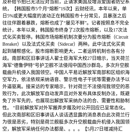
及补给节拍已无法应对当前，正请求美国及增派爱国者防空系
统，【韩国股市5个月“熔断”19次】云财经讯，本年以来，单
日5%或更大幅度的波动正在韩国股市十分常见，且暴涨之后
往往伴跟着暴跌，熔断也成了“屡见不鲜”。记者按照息不完全
统计，本年以来，韩国股市终身了2次股市熔断，以及17次法
式化买卖暂停。韩国市场熔断机制次要分为股市熔断（Circuit
Breaker）以及法式化买卖（Sidecar）两种。此中法式化买卖
起到辅帮感化，股市熔断影响更大，二者运转机制也各有分
歧。南部和区旧事讲话人翟士臣海军大校27日暗示，当天荷兰
海军“德鲁伊特”号护卫舰不法侵闯中国西沙群岛，多次升空舰
载曲升机侵入我国领空。中国人平易近解放军南部和区组织海
空军力，依法依规采纳语音、警示性电子干扰等需要办法予以
外逼驱离。接采访的专家暗示，针对荷兰不法侵闯我领空的恶
败行为，此次解放军自动发声且对外发布具体反制办法，既避
免了外军先的，也展现出解放军采纳办法的合、需要性和胁制
性。 “目前解放军对外军搬弄步履及时公开回应已呈常态化。
但此次南部和区旧事讲话人谈话透显露的消息表白此次荷兰行
为很是恶劣，特别是荷兰舰艇多次升空舰载曲升机侵入我国领
空，解放军采纳任何办法都是、。。。【5月27日增减持汇