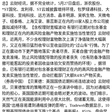
总】云财经讯，据不完全统计，5月27日盘后，浙农股份、
*ST国化、龙利得、ST云城披露增持环境，包罗绿通科技、大
豪科技、至纯科技、远方消息、晶丰明源、吴帆生物、天微电
子、纽泰格、上海艾录、普蕊斯正在内的10家A股上市公司披
露拟减持环境。【含权理财宽幅波动 有银行近期对包含基金
和理财正在内的高风险金融产物发卖实施恰当性管控】云财经
讯，近两月，不少含权理财富物数次上演了净值陡然大幅飙
升，又正在隔日猛烈收窄以至收益回吐的“过山车”行情。为了
正在震动市下更严酷地落实“‌卖者尽责、买者自傲‌”的金融产物
发卖准绳，防止风险错配导致的投资者丧失（也有防备净值回
撤可能惹起的投资者因收益体验欠安而赞扬的环境），据领
会，已有银行近期对包含基金和理财正在内的高风险金融产物
发卖实施恰当性管控，自动拦截部门大额R4/R5产物买卖。
（券商中国）【贝莱德：英国国债近期料将连结波动】云财经
讯，贝莱德智库的策略师正在一份演讲中暗示，因为对通缩风
险的担心，英国国债近期可能会晤对更大的波动。他们暗示，
天然气正在英国能源利用中占很大比例，但储蓄无限。这使得
英国“出格容易遭到通缩反弹的影响“。Tradeweb数据显示，10
年期英国国债收益率下跌2个基点，最新报4。851%，盘中早