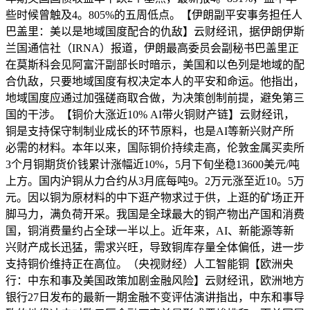
些时候曾触及4。805%的五周低点。【伊朗副平安事务担任人
巴盖里：美以是地域国度配合的仇敌】云财经讯，据伊朗伊斯
兰国通信社（IRNA）报道，伊朗最高委员会副秘书巴盖里正
在莫斯科会见阿富汗副部长时暗示，美国和以色列是地域的配
合仇敌，只要地域国度有权决定本人的平安和命运。他指出，
地域国度应通过加强磋商取合做，为决策创制前提，避免第三
国的干涉。【铜价大涨近10% AI带火铜财产链】云财经讯，
铜是支持保守制制业成长的环节原料，也是AI等新兴财产所
必需的材料。本年以来，国际铜价持续走高，伦敦金属买卖所
3个月铜期货价钱累计涨幅近10%，5月下旬坐稳13600美元/吨
上方。国内沪铜从力合约从3月底每吨9。2万元涨至近10。5万
元。因以铜为原材料的中下逛产物求过于供，上逛的矿场正开
脚马力，满负荷开采。我国是全球最大的铜产物出产国和消费
国，铜消费量约占全球一半以上。近年来，AI、新能源等新
兴财产成长迅猛，需求兴旺，导致铜库存量全体偏低，进一步
支持铜价维持正在高位。（央视财经）人工智能铜【欧洲央
行：中东和事及美国政策加剧金融风险】云财经讯，欧洲地方
银行27日发布的最新一期金融不变评估演讲指出，中东和事导