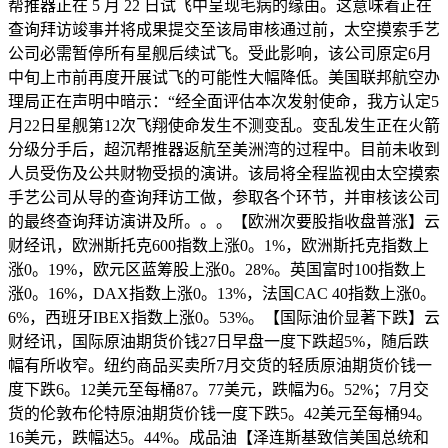
帮推器正在 5 月 22 日试飞中呈现毛病的缘由。这意味着正在
查询拜访竣事并将成果提交至该局审核通过前，太空摸索手艺
公司必需暂停所有星舰后续试飞。受此影响，该公司原定6月
中旬上市前再度开展试飞的可能性大幅降低。美国联邦航空办
理局正在声明中暗示：“经全面评估本次发射使命，我方认定5
月22日星舰第12次飞翔使命发生不测变乱。变乱发生正在火箭
分级分手后，超沉帮推器返航至美洲湾的过程中。目前未收到
人员受伤及公共财物受损的演讲。该局将全程监视由太空摸索
手艺公司从导的查询拜访工做，参取各个环节，并审核该公司
的最终查询拜访演讲及所。。。【欧洲次要股指收盘普涨】云
财经讯，欧洲斯托克600指数上涨0。1%，欧洲斯托克指数上
涨0。19%，欧元区蓝筹股上涨0。28%。英国富时100指数上
涨0。16%，DAX指数上涨0。13%，法国CAC 40指数上涨0。
6%，西班牙IBEX指数上涨0。53%。【国际油价显著下跌】云
财经讯，国际原油期货价钱27日早盘一度下跌超5%，随后跌
幅有所收窄。纽约商品买卖所7月交货的轻质原油期货价钱一
度下跌6。12美元至每桶87。77美元，跌幅为6。52%；7月交
货的伦敦布伦特原油期货价钱一度下跌5。42美元至每桶94。
16美元，跌幅达5。44%。成品油【泽连斯基致信美国总统和