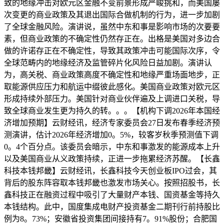
致的地缘冲击对欧元区金融不变前景形成严峻挑和，而美国屡
次变更的商业政策及其退出国际合做机制的行为，进一步加剧
了全球金融风险。演讲说，虽然中东和事是影响市场的次要要
素，但商业政策的不确定性仍然存正在。出格是美国对多边合
做的许诺存正在不确定性，导致其政策冲击可能国际次序，令
全球范畴内的地缘经济及监管碎片化风险日益加剧。演讲认
为，高关税、商业政策高度不确定性和地缘严重场面地步，正
取能源供应压力和航运中缀彼此感化。美国商业政策对欧元区
形成持续外部压力。美国针对商业伙伴遍及上调进口关税，导
致全球商业发生更为持久的转。。。【机构下调2026年本国经
济增加预期】云财经讯，经济专家委员会27日发布春季经济预
测演讲，估计2026年经济增加0。5%，较客岁秋季预测值下调
0。4个百分点。该委员会暗示，中东和事激发的能源成本上升
以及美国商业从义政策持续，正进一步拖累经济苏醒。【长鑫
科技本钱邦畿】云财经讯，长鑫科技今天创业板IPO过会，其
背后的股东阵容取本钱邦畿也激发市场关心。按照招股书，长
鑫科技正在融资过程中吸引了大量财产本钱、国资基金等持久
本钱结构。此中，国度集成电财产投资基金二期刊行前持股比
例为8。73%；安徽省投资集团间接持有7。91%股份；合肥国