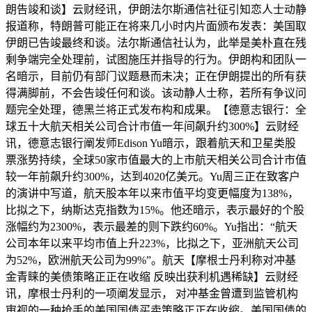
朗告竣和谈】云财经讯，伊朗法尔斯通信社征引知恋人士动静
报道称，特朗普可能正在将来几小时内片面颁布发表：美国取
伊朗已告竣最终和谈。法尔斯通信社认为，此举是美朴直在残
剩争端完全处理前，试图施压并指导的行为。伊朗构和团队一
名暗示，目前仍有部门议题悬而未决；正在伊朗提出的所有获
得满脚前，不会告竣任何和谈。该动静人士称，若所有争议问
题完全处理，德黑兰将正式发布构和成果。【德意志银行：全
球五十大航天相关公司合计市值一年间飙升约300%】云财经
讯，德意志银行阐发师Edison Yu暗示，跟着航天和卫星类股
票涨势持续，全球50家市值最大的上市航天相关公司合计市值
较一年前飙升约300%，达到4020亿美元。Yu周三正在致客户
的演讲中写道，航天股本年以来市值平均变更幅度为138%，
比拟之下，纳斯达克指数为15%。他还暗示，表示最好的个股
涨幅约为2300%，表示最差的则下跌约60%。Yu指出：“航天
公司本年以来平均市值上升223%，比拟之下，亚洲航天公司
为52%，欧洲航天公司为99%”。航天【摩根士丹利称对冲基
金青睐的美债策略正正在收缩 反映出获利机遇稀缺】云财经
讯，摩根士丹利的一项阐发显示， 对冲基金曾遭到监管机构
审视的一种抢手的美国国债买卖策略正正在收缩。美国国债的