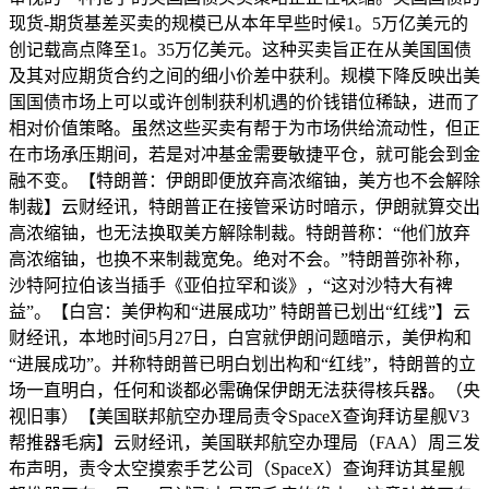
现货-期货基差买卖的规模已从本年早些时候1。5万亿美元的
创记载高点降至1。35万亿美元。这种买卖旨正在从美国国债
及其对应期货合约之间的细小价差中获利。规模下降反映出美
国国债市场上可以或许创制获利机遇的价钱错位稀缺，进而了
相对价值策略。虽然这些买卖有帮于为市场供给流动性，但正
在市场承压期间，若是对冲基金需要敏捷平仓，就可能会到金
融不变。【特朗普：伊朗即便放弃高浓缩铀，美方也不会解除
制裁】云财经讯，特朗普正在接管采访时暗示，伊朗就算交出
高浓缩铀，也无法换取美方解除制裁。特朗普称：“他们放弃
高浓缩铀，也换不来制裁宽免。绝对不会。”特朗普弥补称，
沙特阿拉伯该当插手《亚伯拉罕和谈》，“这对沙特大有裨
益”。【白宫：美伊构和“进展成功” 特朗普已划出“红线”】云
财经讯，本地时间5月27日，白宫就伊朗问题暗示，美伊构和
“进展成功”。并称特朗普已明白划出构和“红线”，特朗普的立
场一直明白，任何和谈都必需确保伊朗无法获得核兵器。（央
视旧事）【美国联邦航空办理局责令SpaceX查询拜访星舰V3
帮推器毛病】云财经讯，美国联邦航空办理局（FAA）周三发
布声明，责令太空摸索手艺公司（SpaceX）查询拜访其星舰