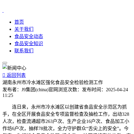
首页
关于我们
食品安全动态
食品安全知识
联系我们

返回列表
湖南永州市冷水滩区强化食品安全检验检测工作
发布者：
J9集团(china)官网
浏览次数：
发布时间：
2025-04-24
11:25
连日来，永州市冷水滩区以创建省食品安全示范区为抓
手，在全区开展食品安全专项监督检查及抽检工作，出动328
人次，检查流通超市263户次、生产企业16户次、食品加工小
作坊6户次，抽样78批次，全力守护群众“舌尖上的安全”。今