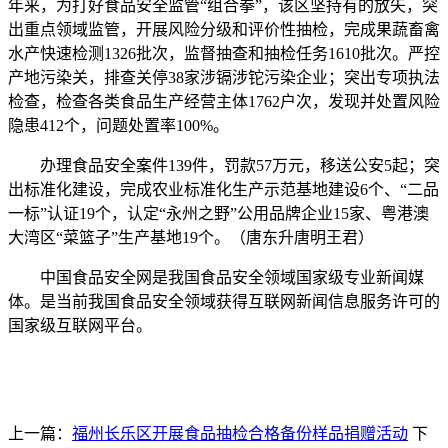
年来，为打好食品安全监管“组合拳”，该区坚持有的放矢，突
出重点领域监管，开展风险分级和评价性抽检，完成果蔬畜禽
水产快速检测1326批次，监督抽查和抽检任务1610批次。严控
产地污染关，排查关停38家涉镉涉铊污染企业；突出专项执法
检查，检查各类食品生产经营主体1762户次，发现并处置风险
隐患412个，问题处置率100%。
办理食品安全案件139件，罚款57万元，移送公安5起；突
出标准化建设，完成农业标准化生产示范基地建设6个、“二品
一标”认证19个，认定“永州之野”公用品牌企业15家、粤港澳
大湾区“菜篮子”生产基地19个。（唐东升唐明王君）
中国食品安全网是我国食品安全领域国家级专业新闻媒
体。是当前我国食品安全领域获得互联网新闻信息服务许可的
国家级互联网平台。
上一篇：
福州长乐区开展食品抽检合格备份样品捐赠活动
下