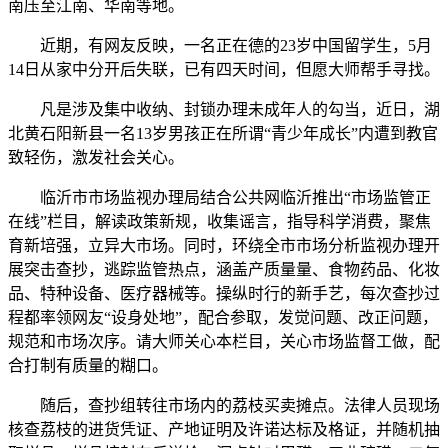
南压至江南、华南等地。
近期，有网友反映，一名正在德的23岁中国留学生，5月
14日从家中分开后失联，已有四天时间，但愿大师帮手寻找。
凡是涉及集中收纳、封锁办理未成年人的勾当，近日，湖
北黄石阳新县一名13岁男孩正在所谓“青少年成长”内遭到教官
致轻伤，激发社会关心。
临沂市市场监视办理局结合公共网临沂推出“市场监管正
在线”栏目，解读政策新规，收集谣言，指导科学消费，聚焦
育新培强，立异大市场。同时，环绕全市市场分析监视办理开
展突击查抄，逃踪监管热点，涵盖产质量量、食物药品、化妆
品、特种设备、医疗器械等。操纵时行的新手艺，每次查抄过
程都率领网友“设身处地”，配合参取，发觉问题、改正问题，
规范和市场次序。请大师关心本栏目，关心市场监督工做，配
合打制有质量的糊口。
随后，查抄组转往市场内的荔枝买卖摊点。法律人员现场
核查荔枝的进货凭证、产地证明及许诺达标及格证，并随机抽