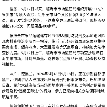
据悉，5月12日以来，临沂市市场监管局组织开展“512护
果步履”专项大查抄，组织全市14个县区抽调310余名法律人
员，累计发觉问题线条，下达责令更正通知书62份，现场监视
抽检216批次，问题果品400余斤。
按照全市果品运输储存环节违规利用防腐剂及添加剂风险
现患排查整治步履同一摆设，临沂市市场监管局聚焦果品集中
买卖市场、储存冷库、大型批发商等沉点场合，持续加大法律
查抄力度。5月12日上午，临沂市市场监管局专项查抄组降临
沂生果市场，针对喷鼻蕉、荔枝等沉点果品开展示场查抄及监
视抽检。
照片，德黑兰，2026年5月18日5月18日，正在伊朗首都德
黑兰，伊朗讲话人巴加埃出席每周例行旧事发布会。巴加埃18
日说，霍尔木兹海峡当前场面地步源于美国和以色列对伊军事
步履及其“违反国际法”的行为，伊方已采纳相关办法保障地域
航运平安。
伊朗伊斯兰卫队18日正在社交发布动静称，正在伊方对霍