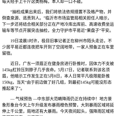
每天经手上千斤这类杨梅，本人却一口不碰。
“抽检成果出来后，我们将依法依规措置不及格产物，并
倒查泉源、逃责到人。”临沂市市场监管局相关担任人暗示，
下一步还将结合相关部分正在产地冷库出库前、高速收费坐运
输车等节点开展突击抽检，全力守护市平易近“果盘子”平安。
19日凌晨1时许，极目旧事记者正在柳州市陌头走访，不
少居平易近都连夜把车开到了空阔地带，一家人预备正在车里
留宿。
近日，广东一须眉正在健身房进行卧推时，因体力不支被
145kg杠铃压到脖子几乎丧命。5月17日，记者联系到该名须
眉，他暗示工作发生正在5月8日，本人日常平凡极限能卧推
150kg，当天“由于前边做了好几组，到最初145kg可能没形态
推起来了”。
— 气候预告 —中东部大范畴降雨仍正在持续中！地方景
象形象台今天上午升级发布暴雨橙色预警，大到暴雨区域将延
伸上千公里，局地还有大暴雨。今天夜间起头，强降雨区域将