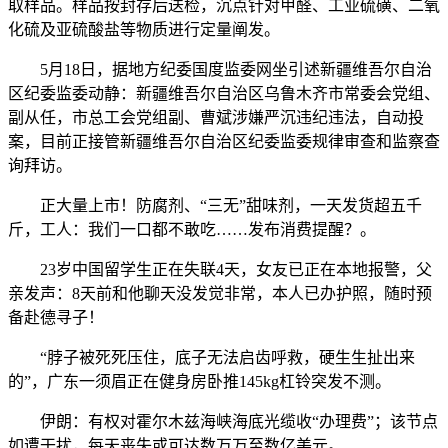
取样品。样品按封存后送检，沉点针对甲醛、工业硫磺、二氧
化硫及亚硫酸盐等物质进行定量阐发。
5月18日，据地方纪委国度监委网坐引述新疆维吾尔自治
区纪委监委动静：新疆维吾尔自治区乌鲁木齐市常委会党组、
副从任，市总工会党组副、曹斌涉嫌严沉违纪违法，自动投
案，目前正接管新疆维吾尔自治区纪委监委规律审查和监察查
询拜访。
正大量上市！防腐剂、“三无”甜味剂，一天发货超五千
斤，工人：我们一口都不敢吃……发布消费提醒？。
23岁中国留学生正在失联4天，女友已正在本地报警，父
亲发声：8天前和他聊天没发觉非常，本人已办护照，随时预
备赴德寻子！
“脖子被死死压住，底子无法启齿呼救，硬生生扯出来
的”，广东一须眉正在健身房卧推145kg杠铃突发不测。
伊朗：有权对霍尔木兹海峡海底光缆收“办理费”；该节点
如遭干扰，每天丧失或可达数万万至数亿美元。