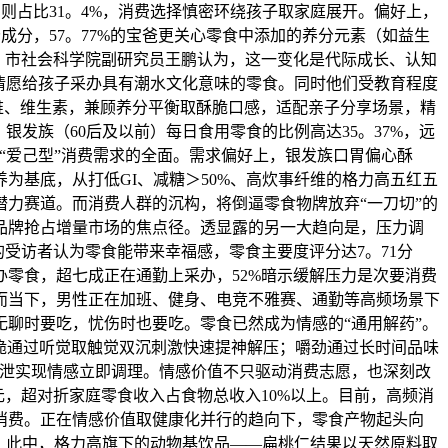
庭采购则占比31。4%，消费选择慎密环绕孩子取家庭展开。偏好上，
分成分，57。77%的宝爸更关心零食中添加的养分元素（如益生
牌。市社会科学院副研究员王鹏认为，这一变化是代际成长、认知
，情愿给孩子采办具有潮水文化意味的零食。同时他们受教育程度
纤维、维生素，兼顾养分平衡取酥脆口感，适配亲子分享场景，精
发族（60后及以前）每日食用零食的比例高达35。37%，远
发族“爱己型”消费需求的全面。需求偏好上，银发族口胃偏心酥
为基底，从打低GI、减糖＞50%、高炊事纤维的格力高五红五
力赛道。而消费人群的沉构，将倒逼零食物牌放弃“一刀切”的
品牌抢占增量市场的焦点径。透显露的另一大趋向是，压力调
受访者认为零食能带来幸福感，零食主要度评分达7。71分
采办零食，超七成正在通勤上采办，52%暗示缓解压力是次要消费
而当下，男性正在加班、健身、电竞不雅赛、通勤等高频场景下
聊时要吃，忧伤时也要吃。零食已然成为情感的“通用解药”。
：酥脆通过听觉取触觉双沉刺激快速提神解压；嚼劲通过长时间品味
快速排泄实现情感立即调理。情感价值不只驱动消费志愿，也深刻改
元，超对折家庭零食收入占食物总收入10%以上。目前，高频消
刚需消费。正在情感价值取健康化并行的趋向下，零食产物起头向
。此中，格力高旗下的动物基饮品——扁桃仁结果以天然原料取