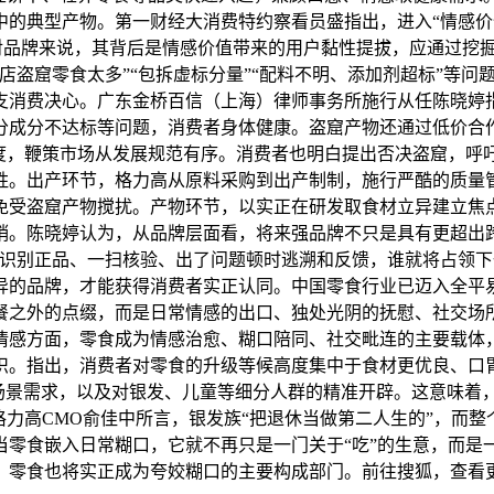
的典型产物。第一财经大消费特约察看员盛指出，进入“情感价值
示。对品牌来说，其背后是情感价值带来的用户黏性提拔，应通过
店盗窟零食太多”“包拆虚标分量”“配料不明、添加剂超标”等
支消费决心。广东金桥百信（上海）律师事务所施行从任陈晓婷
分成分不达标等问题，消费者身体健康。盗窟产物还通过低价合
力度，鞭策市场从发展规范有序。消费者也明白提出否决盗窟，呼
胜。出产环节，格力高从原料采购到出产制制，施行严酷的质量
免受盗窟产物搅扰。产物环节，以实正在研发取食材立异建立焦
销。陈晓婷认为，从品牌层面看，将来强品牌不只是具有更超出
眼识别正品、一扫核验、出了问题顿时逃溯和反馈，谁就将占领下
异的品牌，才能获得消费者实正认同。中国零食行业已迈入全平易
餐之外的点缀，而是日常情感的出口、独处光阴的抚慰、社交场
情感方面，零食成为情感治愈、糊口陪同、社交毗连的主要载体
识。指出，消费者对零食的升级等候高度集中于食材更优良、口
歧场景需求，以及对银发、儿童等细分人群的精准开辟。这意味着
格力高CMO俞佳中所言，银发族“把退休当做第二人生的”，而整
零食嵌入日常糊口，它就不再只是一门关于“吃”的生意，而是一
，零食也将实正成为夸姣糊口的主要构成部门。前往搜狐，查看