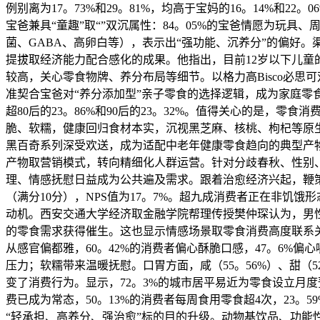
例别离为17。73%和29。81%，均高于宝妈的16。14%和
宝爸兼具“童趣”取“”双沉属性：84。05%的宝爸情愿为玩
菌、GABA、高卵白等），表示出“强功能、沉养分”的偏好
提拔取经济能力配合感化的成果。他指出，目前12岁以下儿童
较高，关心零食物牌、养分布局等细节。以格力高Bisco必思
准契合宝爸对“养分添加型”亲子零食的选择逻辑，成为家庭零
超80后的23。86%和90后的23。32%。值得关心的是，
脆、软糯，健康回归食材本实，沉视黑芝麻、核桃、枸杞等原生
黑百奇系列深受欢送，成为适配中老年健康零食趋向的典型产
产物取营销模式，转向精细化人群运营。针对分歧春秋、性别
理、情感抚慰日益成为公共遍及需求。跟着治愈经济兴起，鞭策
（满分10分），NPS值为17。7%。超九成消费者正在非饥
动机。西安交通大学经济取金融学院帮理传授樊仲琛认为，男
的零食需求获得催生。这也显示情感场景取零食消费高度联系
从感官偏都雅，60。42%的消费者偏心酥脆口感，47。6%
压力；软糯带来温暖抚慰。口胃方面，咸（55。56%）、甜（
变了消费行为。显示，72。3%的城市居平易近为零食设立月
费已成为常态，50。13%的消费者每周食用零食超4次，23
“轻承担、高养分、强治愈”标的目的升级。动物基饮品、功