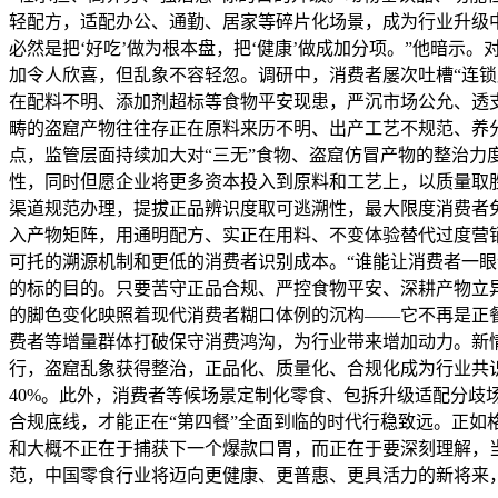
轻配方，适配办公、通勤、居家等碎片化场景，成为行业升级中
必然是把‘好吃’做为根本盘，把‘健康’做成加分项。”他暗
加令人欣喜，但乱象不容轻忽。调研中，消费者屡次吐槽“连锁
在配料不明、添加剂超标等食物平安现患，严沉市场公允、透
畴的盗窟产物往往存正在原料来历不明、出产工艺不规范、养
点，监管层面持续加大对“三无”食物、盗窟仿冒产物的整治
性，同时但愿企业将更多资本投入到原料和工艺上，以质量取
渠道规范办理，提拔正品辨识度取可逃溯性，最大限度消费者
入产物矩阵，用通明配方、实正在用料、不变体验替代过度营
可托的溯源机制和更低的消费者识别成本。“谁能让消费者一
的标的目的。只要苦守正品合规、严控食物平安、深耕产物立
的脚色变化映照着现代消费者糊口体例的沉构——它不再是正
费者等增量群体打破保守消费鸿沟，为行业带来增加动力。新
行，盗窟乱象获得整治，正品化、质量化、合规化成为行业共
40%。此外，消费者等候场景定制化零食、包拆升级适配分
合规底线，才能正在“第四餐”全面到临的时代行稳致远。正如
和大概不正在于捕获下一个爆款口胃，而正在于要深刻理解，当
范，中国零食行业将迈向更健康、更普惠、更具活力的新将来