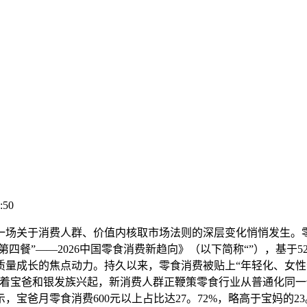
:50
场关于消费人群、价值内核取市场法则的深层变化悄悄发生。零
第四餐”——2026中国零食消费新趋向》（以下简称“”），基于
量成长的焦点动力。持久以来，零食消费被贴上“年轻化、女性化
跟着宝爸和银发族兴起，新消费人群正鞭策零食行业从普通化同
爸月零食消费600元以上占比达27。72%，略高于宝妈的23。6