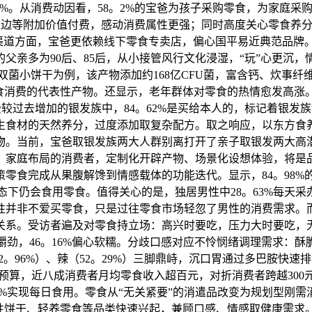
22。06%。从消费动因看，58。2%的宝爸为孩子采购零食，为家
具、周边等附加价值付费，感动消费属性更强；同时高度关心零食养
。渠道方面，宝爸更依赖线下零食专卖店，偏心国平易近典范品
的父亲多为90后、85后，从小接管风行文化浸湿，“玩”心更沉
可双菌小饼干为例，该产物添加约168亿CFU菌，富含钙、炊事
食消费的代表性产物。还显示，老年群体对零食的热情愈发高涨。银
零食消费较过去增加的银发族中，84。62%是买给本人的，标记着银
食材的天然养分，过度添加取复杂配方。取之响应，以东方食养
物。当前，宝爸取银发族两大人群别离打开了亲子取银发两大高潜
、家庭布局的消费者，定制化开辟产物、场景化设想体验，将是
零食完成从果腹解馋到情感载体的功能迭代。显示，84。98%的
饿形态下仍会食用零食。值得关心的是，独居男性中28。63%每天
性并非不爱买零食，只是过往零食市场轻忽了男性的消费需求。
关系。受访者遍及对零食持立场：高兴时要吃，压力大时要吃，无
偏心嚼劲，46。16%偏心软糯。分歧口感对应不怜悯绪调理需求
52。96%）、辣（52。29%）三脚鼎峙，沉口胃通过多巴胺
度预算，近八成消费者月均零食收入超百元，对折消费者跨越300
。59%实现每日食用。零食从“无关紧要”的消遣品改变为规划型
能性饼干、轻养零食等品类快速兴起，兼顾口感、情感取健康需求