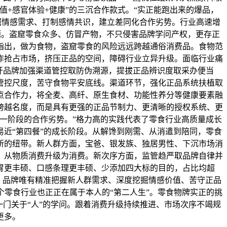
+感官体验+健康”的三沉合作款式。“实正能跑出来的爆品，
挖掘情感需求、打制感情共识，建立差同化合作劣势。行业高速增
问题。盗窟零食众多、仿冒产物，不只侵害品牌学问产权，更存正
指出，做为食物，盗窟零食的风险远远跨越通俗消费品。食物范
作抢占市场，挤压正品的空间，障碍行业立异升级。面临行业痛
吁品牌加强渠道管控取防伪溯源，提拔正品辨识度取采办便当
管控尺度，苦守食物平安底线。渠道环节，强化正品系统扶植取
点合作力，将全麦、高纤、原生食材、功能性养分等健康要素融
跨越名度，而是具有更强的正品节制力、更清晰的授权系统、更
一阶段的合作劣势。”格力高的实践代表了零食行业高质量成长
近“第四餐”的成长阶段。从解馋到刚需、从消遣到陪同，零食
所的纽带。新人群方面，宝爸、银发族、独居男性、下沉市场消
，从物质消费升级为消费。新次序方面，监管趋严取品牌自律并
胃更丰硕、口感条理更丰硕、少添加四大标的目的，占比均超
，品牌唯有精准把握新人群需求、深度挖掘情感价值、苦守正品
个零食行业也正正在属于本人的“第二人生”。零食物牌实正的挑
门关于“人”的学问。跟着消费升级持续推进、市场次序不竭规
更多。