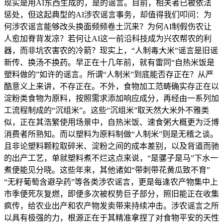
现实是用AI东西生成的，是的谣言。目前，相关者已被依法
惩处，但这起典型的AI涉农谣言事务，却值得我们叩问：为
何涉农谣言能够改头换面频频卷土沉来？为何AI制假伤农让
人愈加脊背发凉？若何让AI这一前沿科技成为兴农帮农的利
器，而非坑农害农的冷箭？现实上，“人制毒大米”谣言是旧谣
新传、换汤不换药。早正在十几年前，就有雷同“自热米饭是
塑料做的”如许的谣言。所谓“人制米”到底能否存正在？从严
酷意义上来讲，不存正在。不外，食物加工范畴确实存正在以
淀粉类食物为原料，按照需求添加响应成分，再经由一系列加
工流程制成的“沉组米”。这些“沉组米”取天然大米外不雅类
似，正在其浩繁使用场景中，自热米饭、速食粥大概更为泛博
消费者所熟知。而以塑料为原料制做“人制米”则是无稽之谈。
且非论塑料颗粒取碎米、淀粉之间的成本差别，以及背道而驰
的出产工艺，单就塑料煮不烂这点来说，“是骡子是马”下水一
煮便能见分晓。这些年来，其他诸如“带刺带花黄瓜致不育”
“无籽葡萄含避孕药”等各类涉农谣言，更是每逢农产物集中上
市季便死灰复燃，即便多次被权势巨子部分，照旧能正在收集
疯传，给农业出产和农产物发卖带来持续冲击。涉农谣言之所
以具有极强的力，根源正在于其精准拿捏了对食物平安的天性