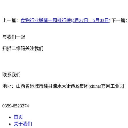
上一篇：
食物行业舆情一周排行榜(4月27日—5月03日)
下一篇
与我们一起
扫描二维码关注我们
联系我们
地址：山西省运城市绛县涑水大街西J9集团(china)官网工业园
0359-6523374
首页
关于我们