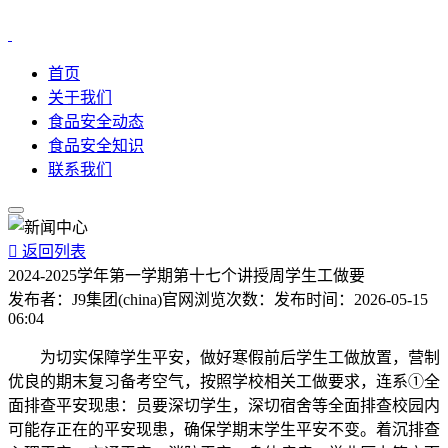
首页
关于我们
食品安全动态
食品安全知识
联系我们

返回列表
2024-2025学年第一学期第十七个讲授周学生工做要
发布者：
J9集团(china)官网
浏览次数：
发布时间：
2026-05-15
06:04
为切实保障学生平安，做好寒假前后学生工做放置，营制
优良的期末复习备考空气，按照学校相关工做要求，连系①全
面排查平安现患：员要深切学生，深切宿舍等全面排查校园内
可能存正在的平安现患，确保学期末学生平安不变。着沉排查