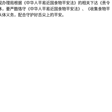
视办理局根据《中华人平易近国食物平安法》的相关下达《责令
体，要严酷恪守《中华人平易近国食物平安法》、《收集食物平
从体义务，配合守护好舌尖上的平安。