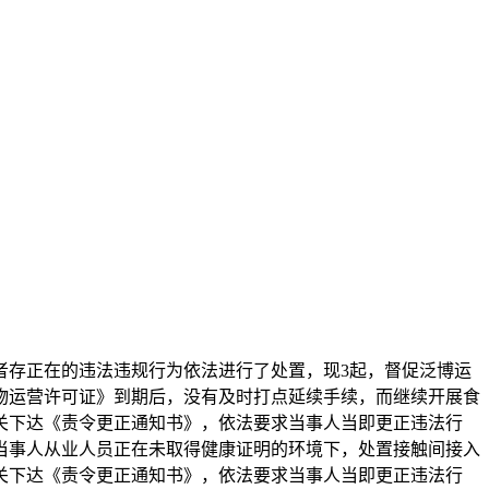
存正在的违法违规行为依法进行了处置，现3起，督促泛博运
物运营许可证》到期后，没有及时打点延续手续，而继续开展食
关下达《责令更正通知书》，依法要求当事人当即更正违法行
当事人从业人员正在未取得健康证明的环境下，处置接触间接入
关下达《责令更正通知书》，依法要求当事人当即更正违法行